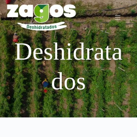
Saltar
al
contenido
Deshidrata
dos