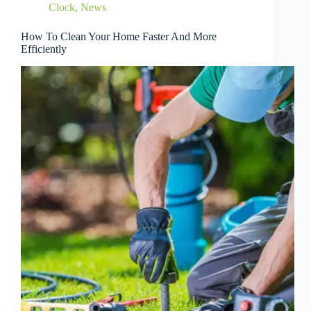
Clock
,
News
How To Clean Your Home Faster And More
Efficiently