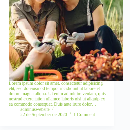
Lorem ipsum dolor sit amet, consectetur adipisicing
elit, sed do eiusmod tempor incididunt ut labore et
dolore magna aliqua. Ut enim ad minim veniam, quis
nostrud exercitation ullamco laboris nisi ut aliquip ex
ea commodo consequat. Duis aute irure dolor…
adminuswebsite
22 de September de 2020
1 Comment