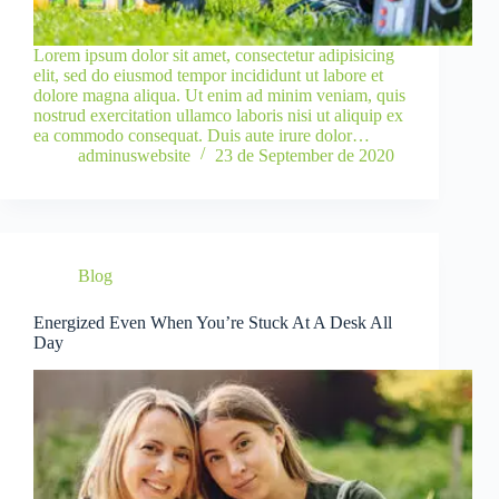
Lorem ipsum dolor sit amet, consectetur adipisicing
elit, sed do eiusmod tempor incididunt ut labore et
dolore magna aliqua. Ut enim ad minim veniam, quis
nostrud exercitation ullamco laboris nisi ut aliquip ex
ea commodo consequat. Duis aute irure dolor…
adminuswebsite
23 de September de 2020
Blog
Energized Even When You’re Stuck At A Desk All
Day